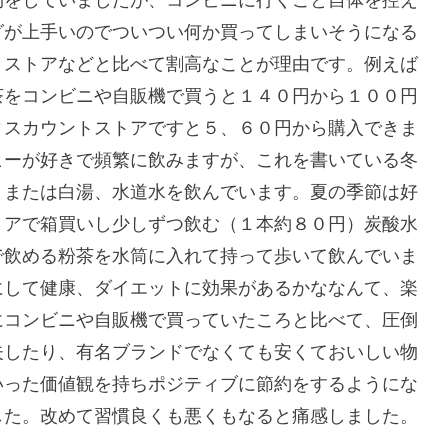
グが上手いのでついつい何か買ってしまいそうになる
トストアなどと比べて割高なことが理由です。例えば
茶をコンビニや自販機で買うと１４０円から１００円
ィスカウントストアですと５、６０円から購入できま
ヒーが好きで頻繁に飲みますが、これを書いている冬
）または白湯、水道水を飲んでいます。夏の季節は好
トアで箱買いし少しずつ飲む（１本約８０円）炭酸水
で飲める粉茶を水筒に入れて持って歩いて飲んでいま
にして健康、ダイエットに効果があるかななんて、楽
にコンビニや自販機で買っていたころと比べて、圧倒
夫したり、有名ブランドでなくても安くておいしい物
いった価値観を持ちポジティブに節約をするようにな
した。改めて習慣良くも悪くもなると痛感しました。